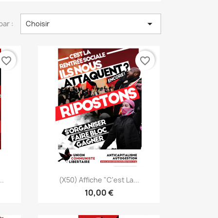

par :
Choisir
favorite_border
favorite_border
Aperçu rapide

..
(x50) Affiche "C'est La...
10,00 €