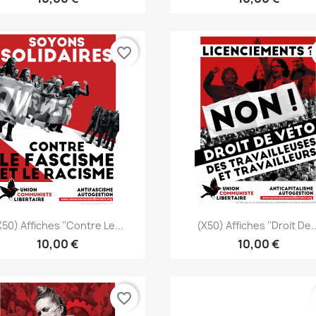
favorite_border
Aperçu rapide
Aperçu rapide


x50) Affiches ''Contre Le...
(x50) Affiches ''Droit De..
10,00 €
10,00 €
favorite_border