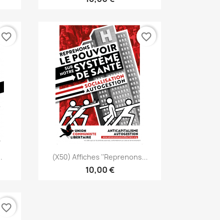
favorite_border
favorite_border
Aperçu rapide

.
(x50) Affiches ''Reprenons...
10,00 €
favorite_border