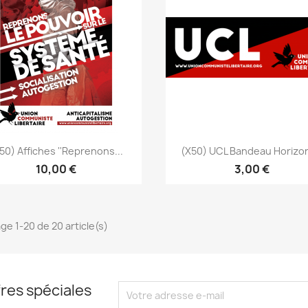
Aperçu rapide
Aperçu rapide


50) Affiches ''Reprenons...
(x50) UCL Bandeau Horizon
10,00 €
3,00 €
ge 1-20 de 20 article(s)
res spéciales