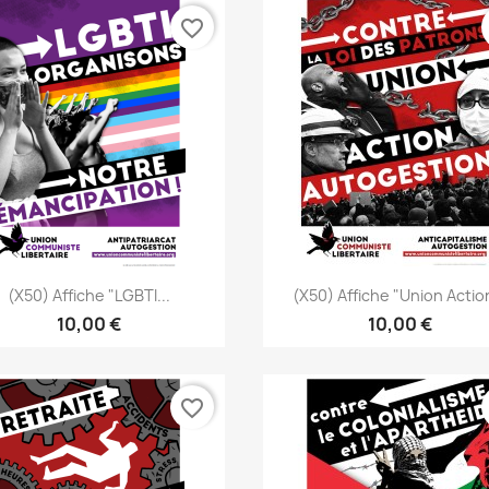
favorite_border
Aperçu rapide
Aperçu rapide


(x50) Affiche "LGBTI...
(x50) Affiche "Union Action
10,00 €
10,00 €
favorite_border