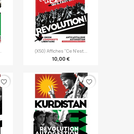
Aperçu rapide

.
(x50) Affiches ''Ce N'est...
10,00 €
favorite_border
favorite_border