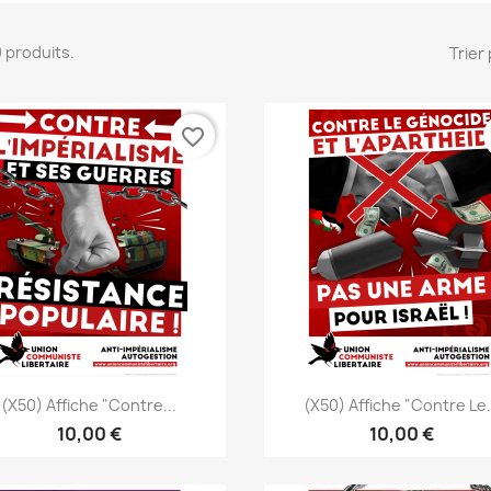
20 produits.
Trier 
favorite_border
Aperçu rapide
Aperçu rapide


(x50) Affiche "Contre...
(x50) Affiche "Contre Le.
10,00 €
10,00 €