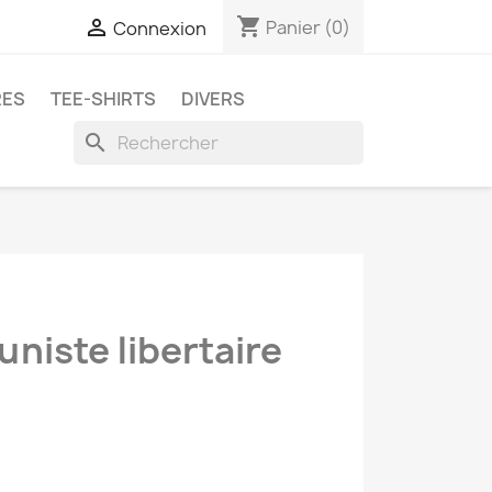
shopping_cart

Panier
(0)
Connexion
RES
TEE-SHIRTS
DIVERS
search
niste libertaire