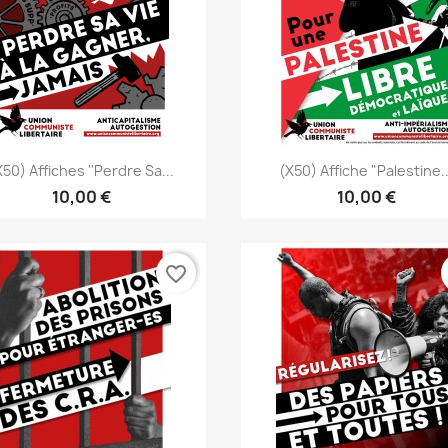
Aperçu rapide
Aperçu rapide


x50) Affiches ''Perdre Sa...
(x50) Affiche "Palestine..
10,00 €
10,00 €
favorite_border