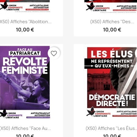
Aperçu rapide
Aperçu rapide


x50) Affiches ''Abolition...
(x50) Affiches ''Des...
10,00 €
10,00 €
favorite_border
Aperçu rapide
Aperçu rapide


(x50) Affiches ''Face Au...
(x50) Affiches ''Les Élus..
10,00 €
10,00 €