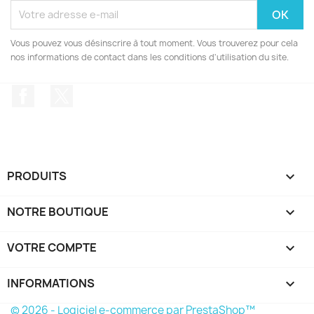
Vous pouvez vous désinscrire à tout moment. Vous trouverez pour cela
nos informations de contact dans les conditions d'utilisation du site.
Facebook
Twitter
PRODUITS

NOTRE BOUTIQUE

VOTRE COMPTE

INFORMATIONS
keyboard_arrow_down
© 2026 - Logiciel e-commerce par PrestaShop™