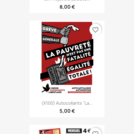
8,00 €
favorite_border
(x100) Autocollants ''La...
5,00 €