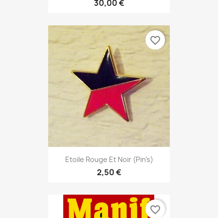
30,00 €
favorite_border
Etoile Rouge Et Noir (pin's)
2,50 €
favorite_border