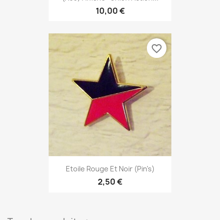
10,00 €
favorite_border
Etoile Rouge Et Noir (pin's)
2,50 €