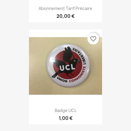
Abonnement Tarif Précaire
20,00 €
favorite_border
Badge UCL
1,00 €