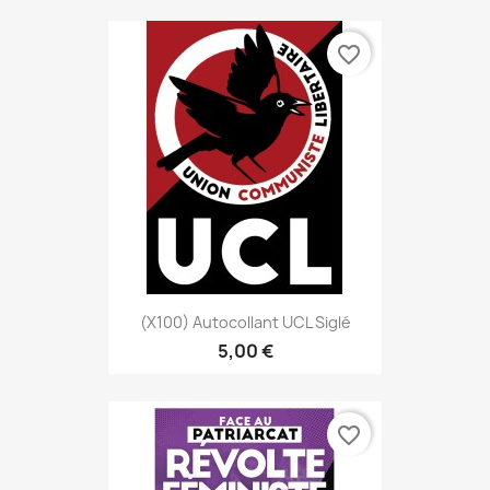
favorite_border
(x100) Autocollant UCL Siglé
5,00 €
favorite_border