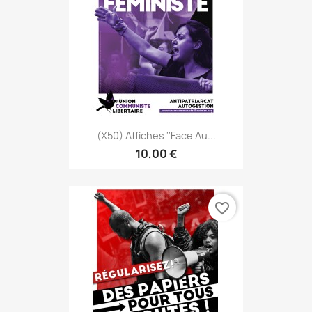
(x50) Affiches ''Face Au...
10,00 €
favorite_border