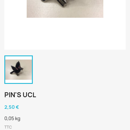
PIN'S UCL
2,50 €
0,05 kg
TTC