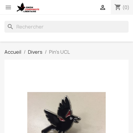
shopping_cart


(0)
search
Accueil
Divers
Pin's UCL