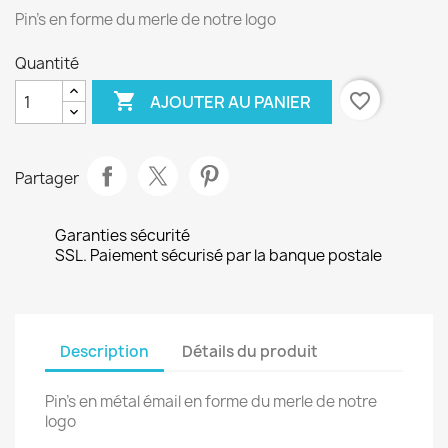
Pin's en forme du merle de notre logo
Quantité

favorite_border
AJOUTER AU PANIER
Partager
Garanties sécurité
SSL. Paiement sécurisé par la banque postale
Description
Détails du produit
Pin's en métal émail en forme du merle de notre
logo