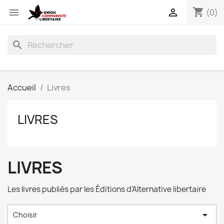
shopping_cart


(0)
search
Accueil
Livres
LIVRES
LIVRES
Les livres publiés par les Éditions d'Alternative libertaire

Choisir