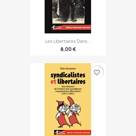
Les Libertaires Dans...
8,00 €
favorite_border