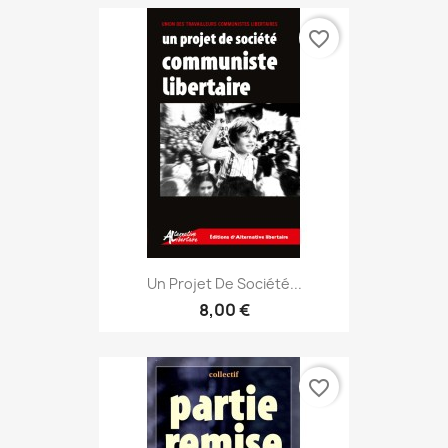
favorite_border
Un Projet De Société...
8,00 €
favorite_border