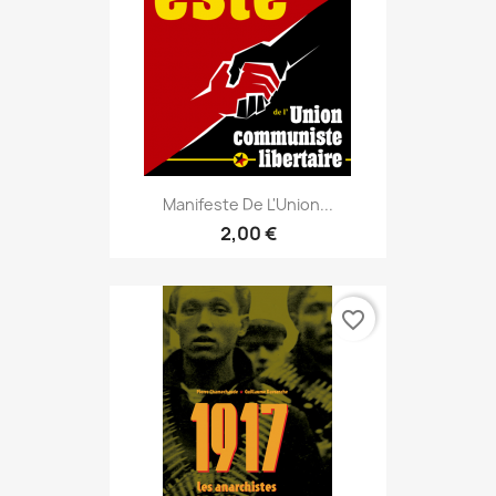
Manifeste De L'Union...
2,00 €
favorite_border