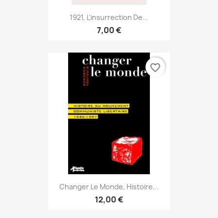
1921, L'insurrection De...
7,00 €
favorite_border
Changer Le Monde, Histoire...
12,00 €