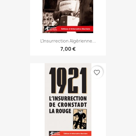
L'Insurrection Algérienne...
7,00 €
favorite_border