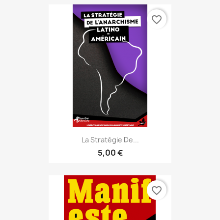
favorite_border
La Stratégie De...
5,00 €
favorite_border