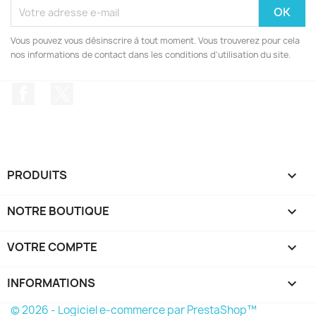
Vous pouvez vous désinscrire à tout moment. Vous trouverez pour cela
nos informations de contact dans les conditions d'utilisation du site.
Facebook
Twitter
PRODUITS

NOTRE BOUTIQUE

VOTRE COMPTE

INFORMATIONS
keyboard_arrow_down
© 2026 - Logiciel e-commerce par PrestaShop™