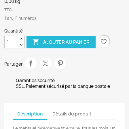
0,00 kg
TTC
1 an, 11 numéros.
Quantité

favorite_border
AJOUTER AU PANIER
Partager
Garanties sécurité
SSL. Paiement sécurisé par la banque postale
Description
Détails du produit
Le mensuel
Alternative libertaire
: tous les mois, un