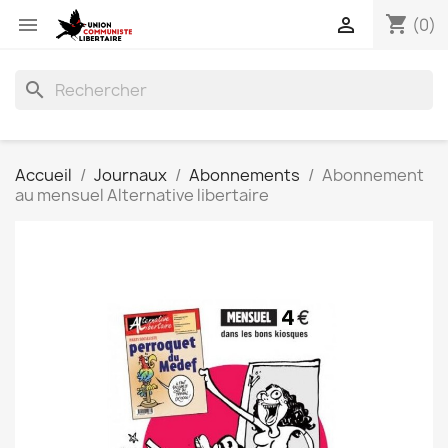
shopping_cart


(0)
search
Accueil
Journaux
Abonnements
Abonnement
au mensuel Alternative libertaire