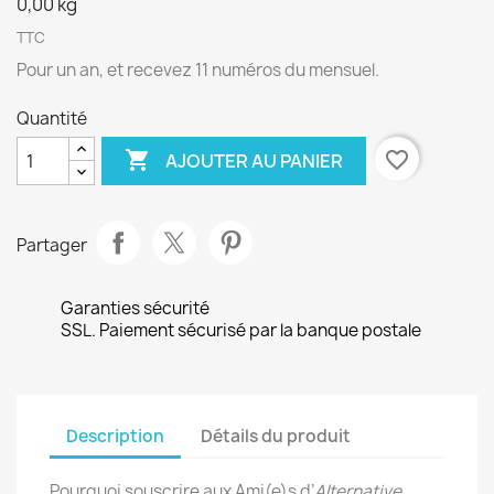
0,00 kg
TTC
Pour un an, et recevez 11 numéros du mensuel.
Quantité

favorite_border
AJOUTER AU PANIER
Partager
Garanties sécurité
SSL. Paiement sécurisé par la banque postale
Description
Détails du produit
Pourquoi souscrire aux Ami(e)s d’
Alternative