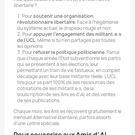
libertaire
?
Pour
soutenir
une organisation
révolutionnaire libertaire
. Face à l’hégémonie
du système actuel, le drapeau rouge et noir.
Pour
appuyer l’engagement des militant.e.s
de l'UCL
. Même si tu n’en partages pas toutes
les opinions.
Pour
refuser la politique politicienne
. Parce
que chaque année l’État subventionne les partis
qui se présentent à ses élections, leur
permettant un train de vie fastueux, en complet
décalage avec leur base militante réelle. L'UCL
tire pour sa part 100% de ses ressources des
cotisations de ses militant.e.s, de la
souscription de ses Ami.es d'
AL
et des ventes
de ses publications.
Chaque mois, les Ami.es reçoivent gratuitement le
mensuel
Alternative libertaire
, parfois assorti
d’une
Lettre
spéciale.
Pour souscrire aux Amis d’
AL,