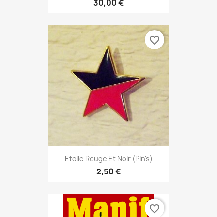
30,00 €
favorite_border
Etoile Rouge Et Noir (pin's)
2,50 €
favorite_border