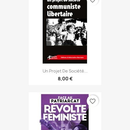
favorite_border
Un Projet De Société...
8,00 €
favorite_border