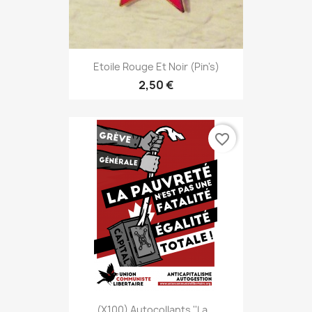
Etoile Rouge Et Noir (pin's)
2,50 €
favorite_border
(x100) Autocollants ''La...