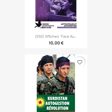
(x50) Affiches ''Face Au...
10,00 €
favorite_border