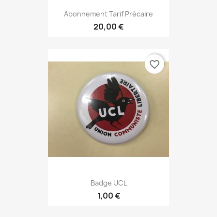
Abonnement Tarif Précaire
20,00 €
favorite_border
Badge UCL
1,00 €