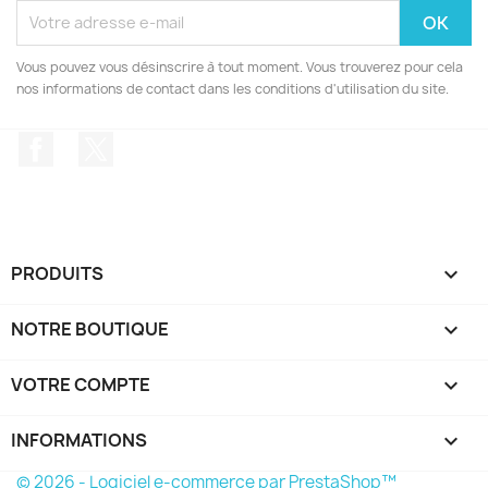
Vous pouvez vous désinscrire à tout moment. Vous trouverez pour cela
nos informations de contact dans les conditions d'utilisation du site.
Facebook
Twitter
PRODUITS

NOTRE BOUTIQUE

VOTRE COMPTE

INFORMATIONS
keyboard_arrow_down
© 2026 - Logiciel e-commerce par PrestaShop™