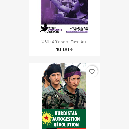
(x50) Affiches ''Face Au...
10,00 €
favorite_border