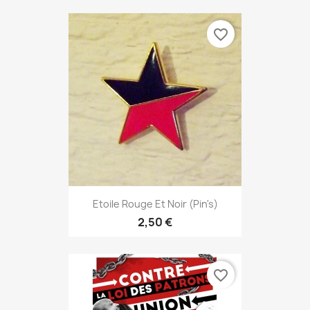
favorite_border
Etoile Rouge Et Noir (pin's)
2,50 €
favorite_border