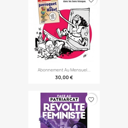
favorite_border
Abonnement Au Mensuel...
30,00 €
favorite_border