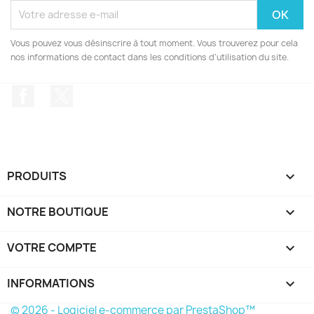
Vous pouvez vous désinscrire à tout moment. Vous trouverez pour cela
nos informations de contact dans les conditions d'utilisation du site.
Facebook
Twitter
PRODUITS

NOTRE BOUTIQUE

VOTRE COMPTE

INFORMATIONS
keyboard_arrow_down
© 2026 - Logiciel e-commerce par PrestaShop™