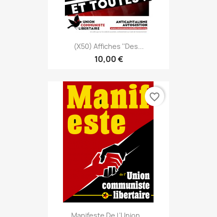
(x50) Affiches ''Des...
10,00 €
favorite_border
Manifeste De L'Union...