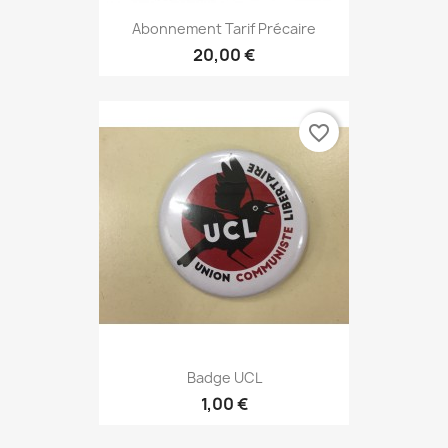
Abonnement Tarif Précaire
20,00 €
favorite_border
Badge UCL
1,00 €