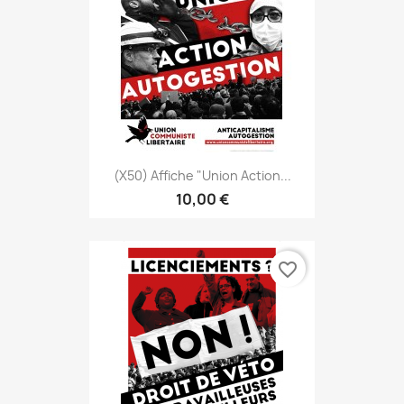
(x50) Affiche "Union Action...
10,00 €
favorite_border