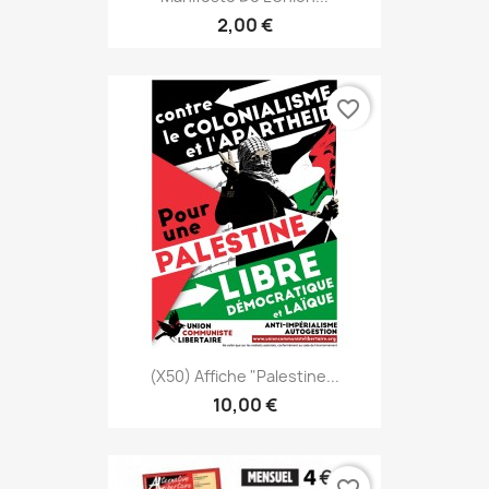
2,00 €
favorite_border
(x50) Affiche "Palestine...
10,00 €