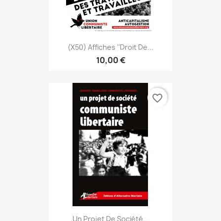
(x50) Affiches ''Droit De...
10,00 €
favorite_border
Un Projet De Société...